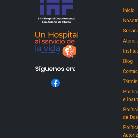
Inicio
Nosot
Servic
Atenció
Institu
Blog
Síguenos en:
Contac
Términ
Políti
e Insti
Polític
de Dat
Políti
Autori