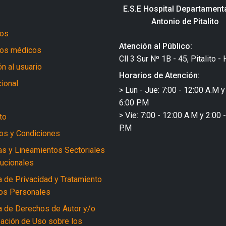
E.S.E Hospital Departament
Antonio de Pitalito
ros
Atención al Público:
ios médicos
Cll 3 Sur Nº 1B - 45, Pitalito - 
n al usuario
Horarios de Atención:
cional
> Lun - Jue: 7:00 - 12:00 A.M y
6:00 P.M
> Vie: 7:00 - 12:00 A.M y 2:00 
to
P.M
os y Condiciones
cas y Lineamientos Sectoriales
tucionales
a de Privacidad y Tratamiento
os Personales
ca de Derechos de Autor y/o
zación de Uso sobre los