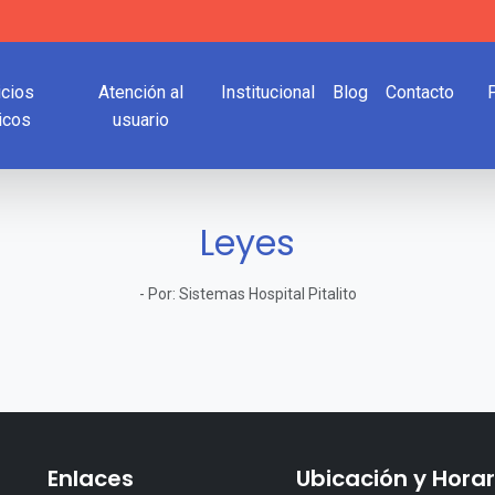
icios
Atención al
Institucional
Blog
Contacto
icos
usuario
Leyes
-
Por:
Sistemas Hospital Pitalito
Enlaces
Ubicación y Horar