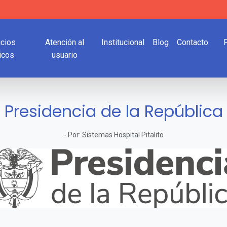
icios
Atención al
Institucional
Blog
Contacto
icos
usuario
Presidencia de la República
-
Por:
Sistemas Hospital Pitalito