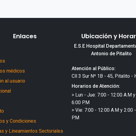
Enlaces
Ubicación y Horar
E.S.E Hospital Departament
Antonio de Pitalito
ros
Atención al Público:
ios médicos
Cll 3 Sur Nº 1B - 45, Pitalito - 
n al usuario
Horarios de Atención:
cional
> Lun - Jue: 7:00 - 12:00 A.M y
6:00 P.M
> Vie: 7:00 - 12:00 A.M y 2:00 
to
P.M
os y Condiciones
cas y Lineamientos Sectoriales