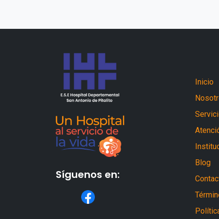
Inicio
Nosot
Servic
Atenció
Institu
Blog
Síguenos en:
Contac
Términ
Políti