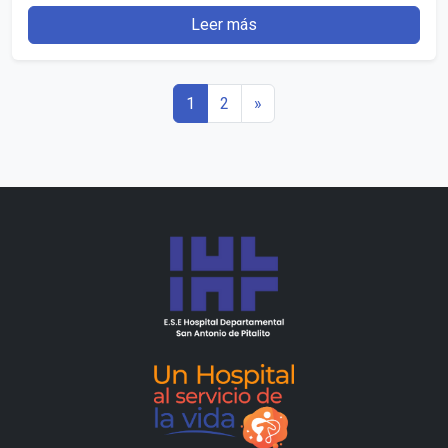
Leer más
1
2
»