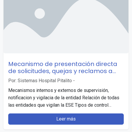
Mecanismo de presentación directa
de solicitudes, quejas y reclamos a
disposición del público en relación con
Por: Sistemas Hospital Pitalito
-
acciones u omisiones del sujeto
Mecanismos internos y externos de supervisión,
obligado
notificacion y vigilacia de la entidad Relación de todas
las entidades que vigilan la ESE Tipos de control…
Leer más