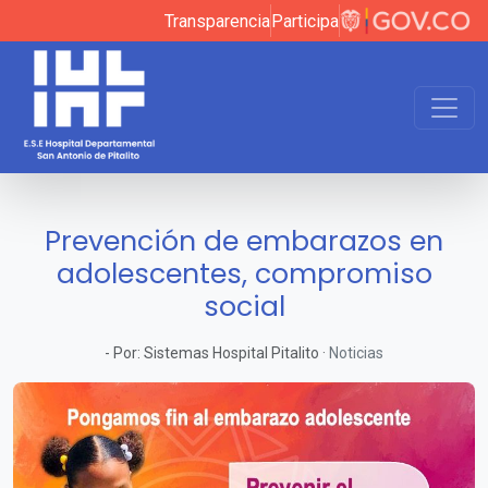
Transparencia
Participa
Prevención de embarazos en
adolescentes, compromiso
social
-
Por:
Sistemas Hospital Pitalito
·
Noticias