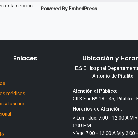
en esta sección.
Powered By EmbedPress
Enlaces
Ubicación y Horar
E.S.E Hospital Departament
Antonio de Pitalito
ros
Atención al Público:
ios médicos
Cll 3 Sur Nº 1B - 45, Pitalito - 
n al usuario
Horarios de Atención:
cional
> Lun - Jue: 7:00 - 12:00 A.M y
6:00 P.M
> Vie: 7:00 - 12:00 A.M y 2:00 
to