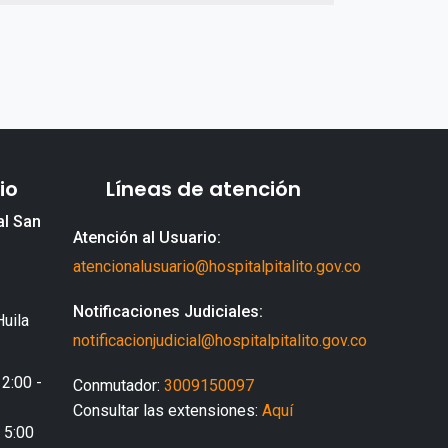
io
Líneas de atención
al San
Atención al Usuario:
atencionalusuario@hospitalpitalito.gov.co
Notificaciones Judiciales:
Huila
notificacionjudicial@hospitalpitalito.gov.co
 2:00 -
Conmutador:
3009150097
Consultar las extensiones:
Aquí
- 5:00