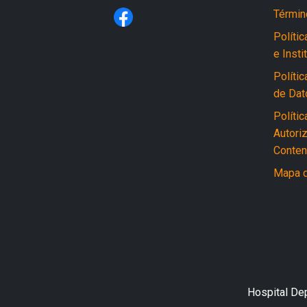
Términ
Políti
e Insti
Polític
de Dat
Políti
Autori
Conten
Mapa d
Hospital De