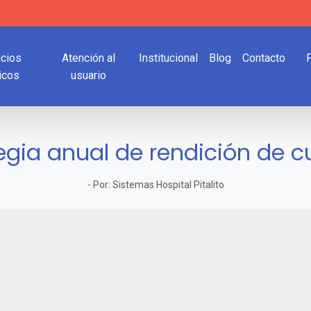
icios
Atención al
Institucional
Blog
Contacto
icos
usuario
egia anual de rendición de 
-
Por:
Sistemas Hospital Pitalito