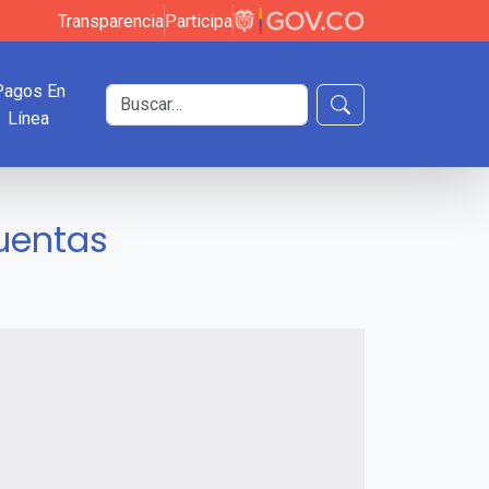
Transparencia
Participa
Pagos En
Buscar en el sitio
Línea
Buscar
cuentas