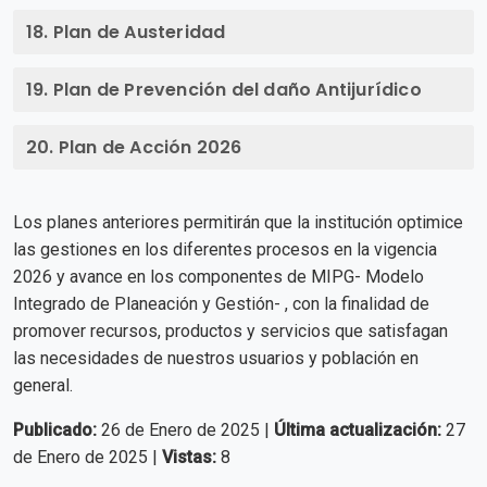
18. Plan de Austeridad
18.1 Plan de Austeridad del Gasto en Funcionamiento y
19. Plan de Prevención del daño Antijurídico
Plan de Austeridad del Gasto Fiscal
20. Plan de Acción 2026
Los planes anteriores permitirán que la institución optimice
las gestiones en los diferentes procesos en la vigencia
2026 y avance en los componentes de MIPG- Modelo
Integrado de Planeación y Gestión- , con la finalidad de
promover recursos, productos y servicios que satisfagan
las necesidades de nuestros usuarios y población en
general.
Publicado:
26 de Enero de 2025 |
Última actualización:
27
de Enero de 2025 |
Vistas:
8