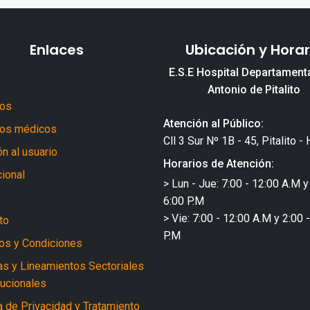
Enlaces
Ubicación y Horar
E.S.E Hospital Departament
Antonio de Pitalito
ros
Atención al Público:
ios médicos
Cll 3 Sur Nº 1B - 45, Pitalito - 
n al usuario
Horarios de Atención:
cional
> Lun - Jue: 7:00 - 12:00 A.M y
6:00 P.M
> Vie: 7:00 - 12:00 A.M y 2:00 
to
P.M
os y Condiciones
cas y Lineamientos Sectoriales
tucionales
a de Privacidad y Tratamiento