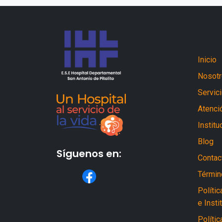
Inicio
Nosot
Servic
Atenció
Institu
Blog
Síguenos en:
Contac
Términ
Políti
e Insti
Polític