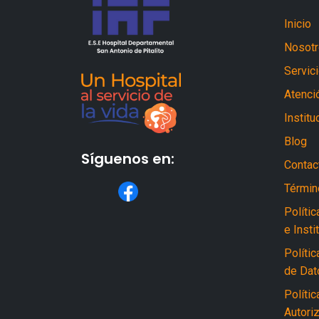
Inicio
Nosot
Servic
Atenció
Institu
Blog
Síguenos en:
Contac
Términ
Políti
e Insti
Polític
de Dat
Políti
Autori