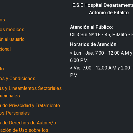
E.S.E Hospital Departament
Antonio de Pitalito
ros
Atención al Público:
ios médicos
Cll 3 Sur Nº 1B - 45, Pitalito - 
n al usuario
Horarios de Atención:
cional
> Lun - Jue: 7:00 - 12:00 A.M y
6:00 P.M
> Vie: 7:00 - 12:00 A.M y 2:00 
to
P.M
os y Condiciones
cas y Lineamientos Sectoriales
tucionales
a de Privacidad y Tratamiento
os Personales
ca de Derechos de Autor y/o
zación de Uso sobre los