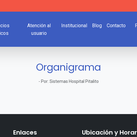
icios
Atención al
Institucional
Blog
Contacto
icos
usuario
Organigrama
-
Por:
Sistemas Hospital Pitalito
Enlaces
Ubicación y Horar