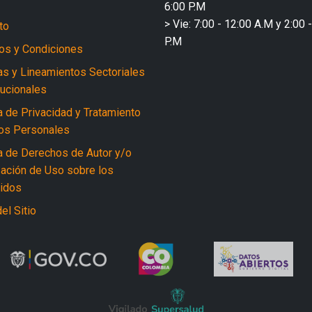
6:00 P.M
> Vie: 7:00 - 12:00 A.M y 2:00 
to
P.M
os y Condiciones
cas y Lineamientos Sectoriales
tucionales
a de Privacidad y Tratamiento
os Personales
ca de Derechos de Autor y/o
zación de Uso sobre los
idos
el Sitio