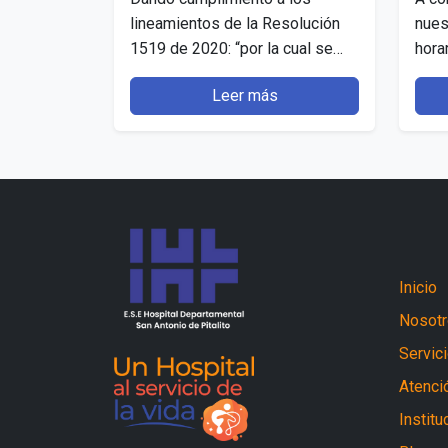
lineamientos de la Resolución
nues
1519 de 2020: “por la cual se
hora
definen los estándares y
públ
Leer más
directrices para publicar la
pued
información…
DIR
Inicio
Nosot
Servic
Atenció
Institu