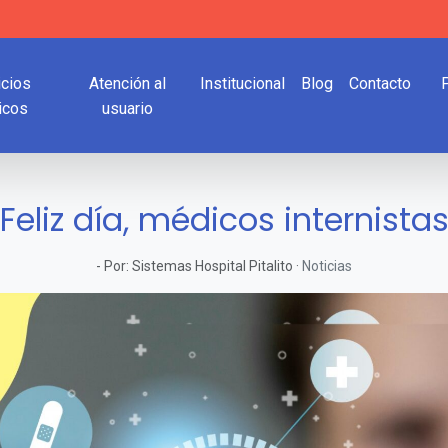
icios
Atención al
Institucional
Blog
Contacto
icos
usuario
¡Feliz día, médicos internistas
-
Por:
Sistemas Hospital Pitalito
·
Noticias