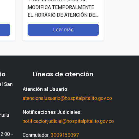
MODIFICA TEMPORALMENTE
EL HORARIO DE ATENCIÓN DE
ento
LA E.S.E. HOSPITAL
Leer más
DEPARTAMENTAL SAN
ANTONIO DE PITALITO
(HUILA)”. Publicado: 7 julio,
2026…
io
Líneas de atención
al San
Atención al Usuario:
atencionalusuario@hospitalpitalito.gov.co
Notificaciones Judiciales:
Huila
notificacionjudicial@hospitalpitalito.gov.co
 2:00 -
Conmutador:
3009150097