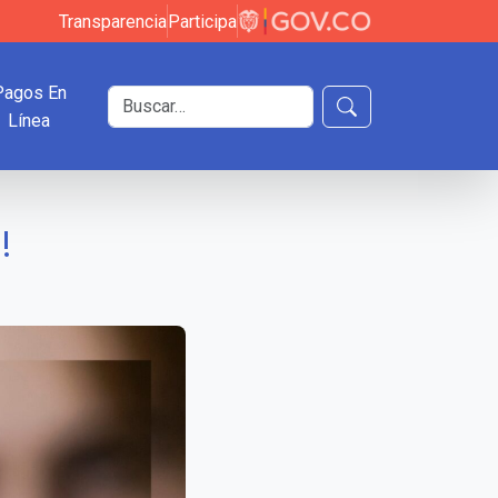
Transparencia
Participa
Pagos En
Buscar en el sitio
Línea
Buscar
!