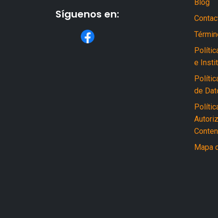
Blog
Síguenos en:
Contac
Términ
Políti
e Insti
Polític
de Dat
Políti
Autori
Conten
Mapa d