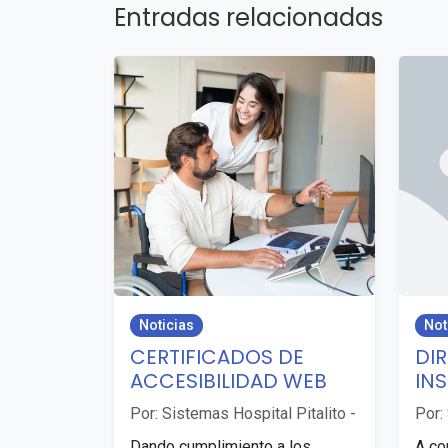
Entradas relacionadas
Noticias
Not
CERTIFICADOS DE
DI
ACCESIBILIDAD WEB
IN
Por: Sistemas Hospital Pitalito
-
Por:
Dando cumplimiento a los
A co