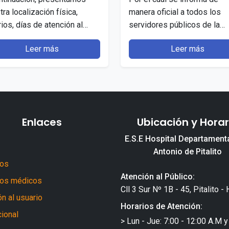
tra localización física,
manera oficial a todos los
rios, días de atención al
servidores públicos de la
ico y la forma como nos
institución que, en cumplimi
Leer más
Leer más
en contactar. SEDE
de la Ley 2578 del…
ECCIÓN HORARIOS Y DÍAS…
Enlaces
Ubicación y Horar
E.S.E Hospital Departament
Antonio de Pitalito
ros
Atención al Público:
ios médicos
Cll 3 Sur Nº 1B - 45, Pitalito - 
n al usuario
Horarios de Atención:
cional
> Lun - Jue: 7:00 - 12:00 A.M y