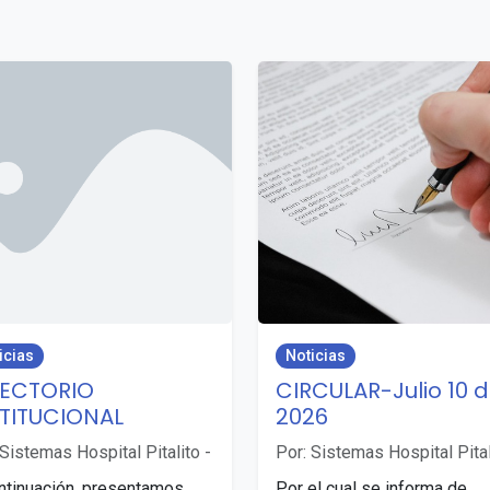
icias
Noticias
RECTORIO
CIRCULAR-Julio 10 
STITUCIONAL
2026
 Sistemas Hospital Pitalito
-
Por: Sistemas Hospital Pital
ntinuación, presentamos
Por el cual se informa de