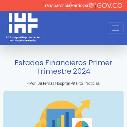
Transparencia
Participa
Estados Financieros Primer
Trimestre 2024
-
Por:
Sistemas Hospital Pitalito
·
Noticias