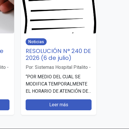
Noticias
de
RESOLUCIÓN N° 240 DE
2026 (6 de julio)
ito
-
Por: Sistemas Hospital Pitalito
-
“POR MEDIO DEL CUAL SE
MODIFICA TEMPORALMENTE
EL HORARIO DE ATENCIÓN DE
ento
LA E.S.E. HOSPITAL
Leer más
DEPARTAMENTAL SAN
ANTONIO DE PITALITO
(HUILA)”. Publicado: 7 julio,
2026…