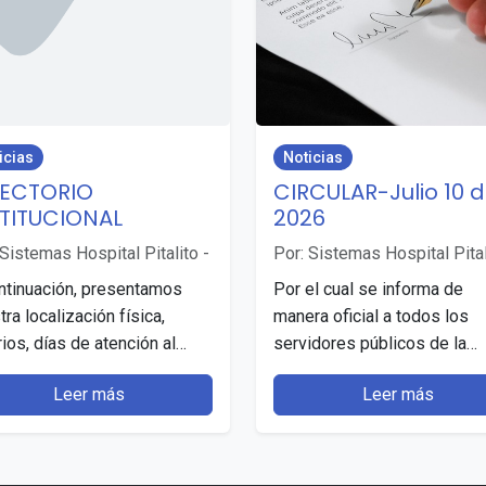
icias
Noticias
RECTORIO
CIRCULAR-Julio 10 
STITUCIONAL
2026
 Sistemas Hospital Pitalito
-
Por: Sistemas Hospital Pital
ntinuación, presentamos
Por el cual se informa de
tra localización física,
manera oficial a todos los
rios, días de atención al
servidores públicos de la
ico y la forma como nos
institución que, en cumplimi
Leer más
Leer más
en contactar. SEDE
de la Ley 2578 del…
ECCIÓN HORARIOS Y DÍAS…