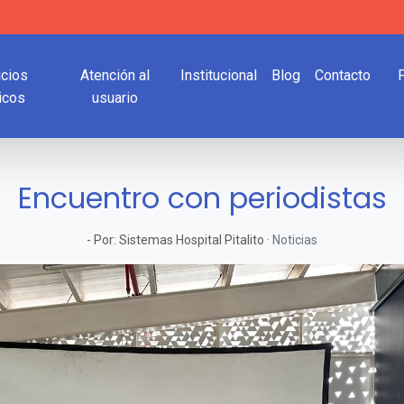
icios
Atención al
Institucional
Blog
Contacto
icos
usuario
Encuentro con periodistas
-
Por:
Sistemas Hospital Pitalito
·
Noticias