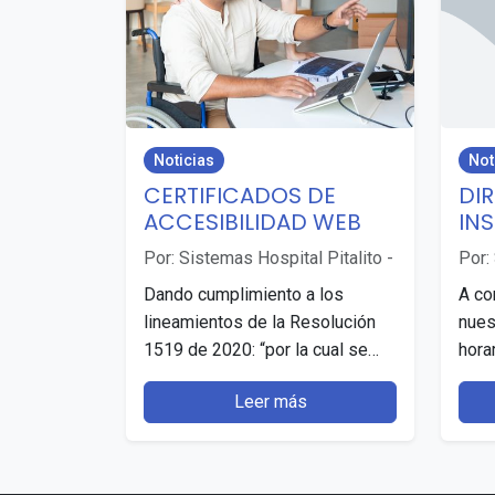
Noticias
Not
CERTIFICADOS DE
DI
ACCESIBILIDAD WEB
IN
Por: Sistemas Hospital Pitalito
-
Por:
Dando cumplimiento a los
A co
lineamientos de la Resolución
nues
1519 de 2020: “por la cual se
hora
definen los estándares y
públ
Leer más
directrices para publicar la
pued
información…
DIR