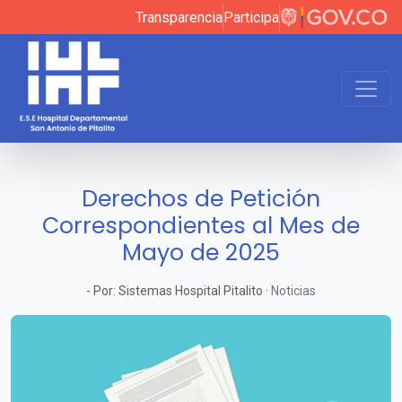
Transparencia
Participa
Derechos de Petición
Correspondientes al Mes de
Mayo de 2025
-
Por:
Sistemas Hospital Pitalito
·
Noticias