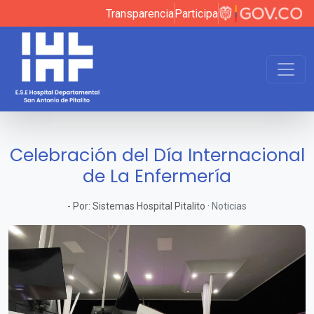
Transparencia
Participa
Celebración del Día Internacional
de La Enfermería
-
Por:
Sistemas Hospital Pitalito
·
Noticias