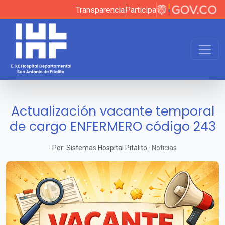
Transparencia
Participa
Actualización vacante temporal
de cargo ENFERMERO código 243
-
Por:
Sistemas Hospital Pitalito
·
Noticias